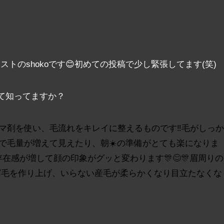
ティストのshokoです😊初めての投稿で少し緊張してます(笑)
て知ってますか？
マ剤を使い、毛流れをキレイに整えるものです‼️毛がしっか
で毛量が増えて見えたり、朝☀️の準備がとても楽になりま
存在感が増して顔の印象がグッと変わります🎊😊🎊眉周りの
な眉毛を作り上げ、いらない産毛が柔らかくなり目立たなくな