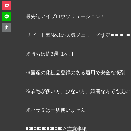
最先端アイブロウソリューション！
リピート率No.1の人気メニューです🤍◾◽◾◽◾◽◾◽◾
※持ちは約3週~1ヶ月
※国産の化粧品登録のある眉用で安全な液剤
※眉毛が多い方、少ない方、綺麗な方でも更に
※ハサミは一切使いません
◾◽◾◽◾◽◾◽◾◽◾◽◾◽⚠注意事項