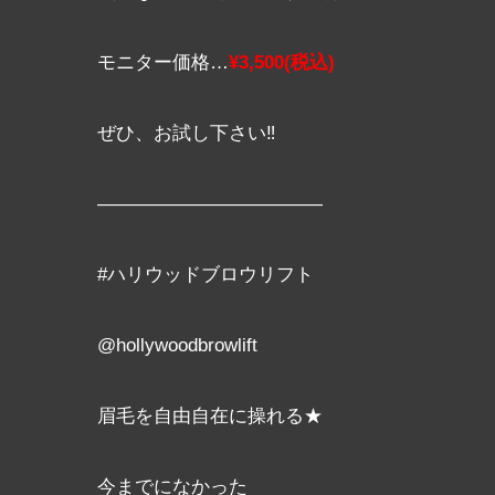
モニター価格…
¥3,500(税込)
ぜひ、お試し下さい‼️
————————————
#ハリウッドブロウリフト
@hollywoodbrowlift
眉毛を自由自在に操れる★
今までになかった