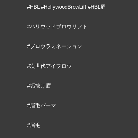
#HBL #HollywoodBrowLift #HBL眉
#ハリウッドブロウリフト
#ブロウラミネーション
#次世代アイブロウ
#垢抜け眉
#眉毛パーマ
#眉毛