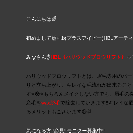
こんにちは🌈
初めまして🙌+i.b(プラスアイビー)HBLアー
みなさん☝
HBL《ハリウッドブロウリフト》
っ
ハリウッドブロウリフトとは、眉毛専用のパー
りと立ち上がり、キレイな毛流れが出来ること
す⭐️😳⭐️もちろんメイクしない方でも、眉毛の
産毛を
wax脱毛
で除去していきます‼️キレイ
るメリットもございます😆✌️
気になる方‼️必見‼️モニター募集中‼️