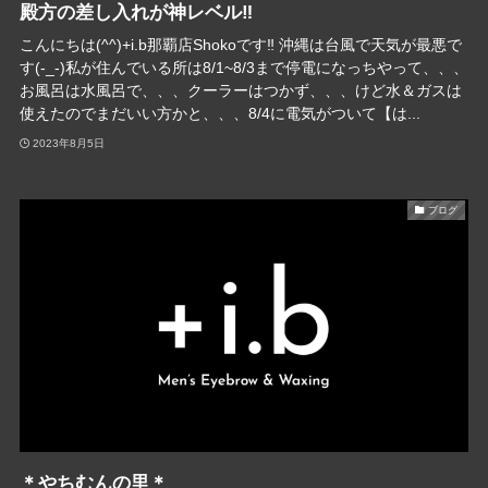
殿方の差し入れが神レベル‼︎
こんにちは(^^)+i.b那覇店Shokoです‼︎ 沖縄は台風で天気が最悪で
す(-_-)私が住んでいる所は8/1~8/3まで停電になっちやって、、、
お風呂は水風呂で、、、クーラーはつかず、、、けど水＆ガスは
使えたのでまだいい方かと、、、8/4に電気がついて【は...
2023年8月5日
ブログ
＊やちむんの里＊