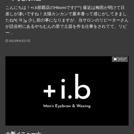
こんにちは！+i.b那覇店のHitomiです(^^) 最近は梅雨が明けて日
差しが凄いですね！太陽カンカンで夏本番って感じがしてきまし
たね٩( ᐛ )و 少し前の事になりますが、当サロンのリピーターさん
が読谷村にあるやちむんの里で土器を作る仕事をされてて、リピ
ー...
2023年6月27日
ブログ