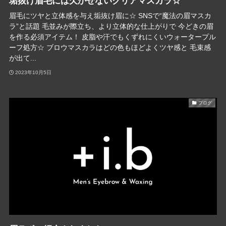
垢抜け眉毛には欠かせないクリアマスカラ☆
眉毛にツヤと立体感を与え垢抜け眉に☆ SNSで“魔法の眉マスカ
ラ”と話題 毛並みが際立ち、より立体的な仕上がりで 今どきの眉
を作る必須アイテム！ 皮脂や汗でもくずれにくいウォータープル
ーフ処方☆ ブロウマスカラはどの色もほどよくツヤ感と 毛束感
が出て...
2023年10月5日
ブログ