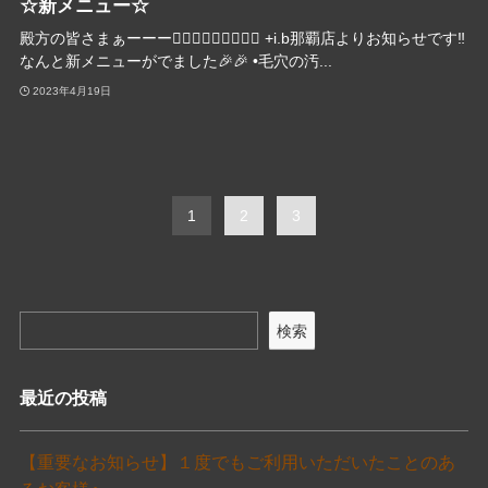
☆新メニュー☆
殿方の皆さまぁーーー🧜🏻‍♂️🧜🏻‍♂️🧜🏻‍♂️ +i.b那覇店よりお知らせです‼︎
なんと新メニューがでました🎉🎉 •毛穴の汚...
2023年4月19日
1
2
3
検索
最近の投稿
【重要なお知らせ】１度でもご利用いただいたことのあ